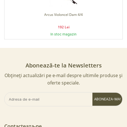
l Dam 4/4
Corzi Viola Sp
i
60 Lei
gazin
In stoc ma
Abonează-te la Newsletters
Obțineți actualizări pe e-mail despre ultimile produse și
oferte speciale.
ABONEAZA-MA!
Contacteaza-ne