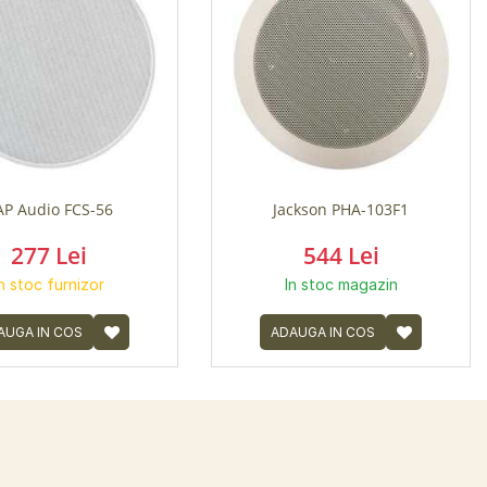
AP Audio FCS-56
Jackson PHA-103F1
277 Lei
544 Lei
In stoc furnizor
In stoc magazin
AUGA IN COS
ADAUGA IN COS