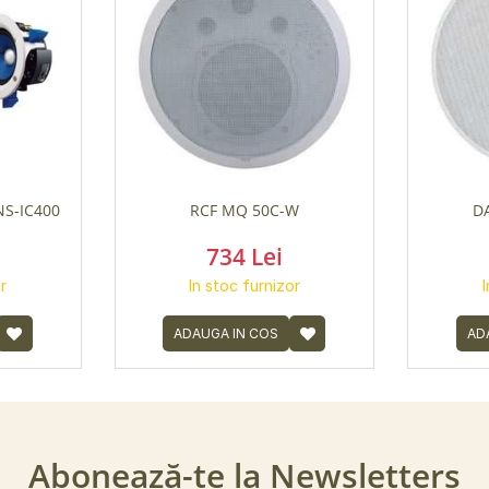
NS-IC400
RCF MQ 50C-W
D
734 Lei
r
In stoc furnizor
ADAUGA IN COS
AD
Abonează-te la Newsletters