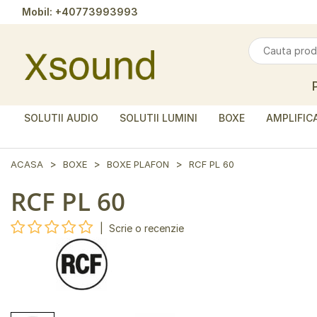
Mobil:
+40773993993
SOLUTII AUDIO
SOLUTII LUMINI
BOXE
AMPLIFIC
ACASA
BOXE
BOXE PLAFON
RCF PL 60
RCF PL 60
|
Scrie o recenzie