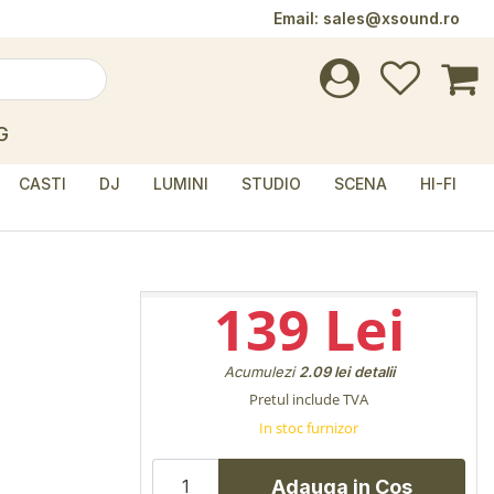
Email:
sales@xsound.ro
G
CASTI
DJ
LUMINI
STUDIO
SCENA
HI-FI
139 Lei
Acumulezi
2.09 lei
detalii
Pretul include TVA
In stoc furnizor
Adauga in Cos