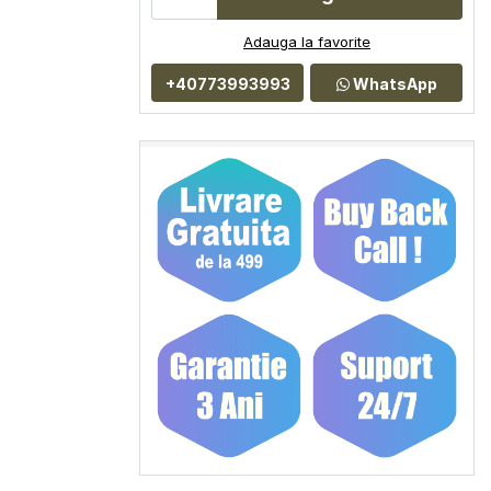
Adauga la favorite
+40773993993
WhatsApp