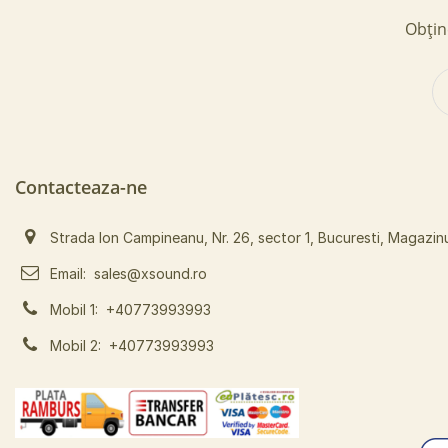
Obține
Contacteaza-ne
Strada Ion Campineanu, Nr. 26, sector 1, Bucuresti, Magazin
Email:
sales@xsound.ro
Mobil 1:
+40773993993
Mobil 2:
+40773993993