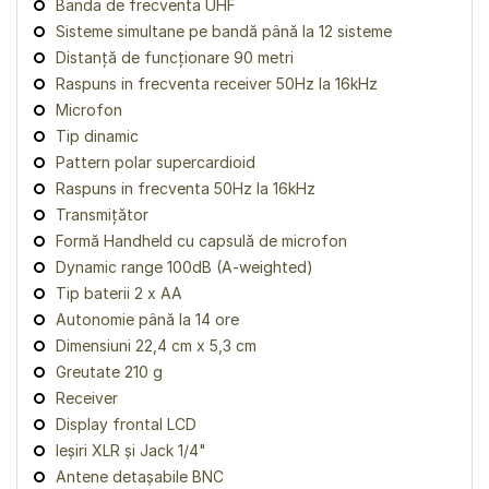
Banda de frecventa UHF
Sisteme simultane pe bandă până la 12 sisteme
Distanță de funcționare 90 metri
Raspuns in frecventa receiver 50Hz la 16kHz
Microfon
Tip dinamic
Pattern polar supercardioid
Raspuns in frecventa 50Hz la 16kHz
Transmițător
Formă Handheld cu capsulă de microfon
Dynamic range 100dB (A-weighted)
Tip baterii 2 x AA
Autonomie până la 14 ore
Dimensiuni 22,4 cm x 5,3 cm
Greutate 210 g
Receiver
Display frontal LCD
Ieșiri XLR și Jack 1/4"
Antene detașabile BNC