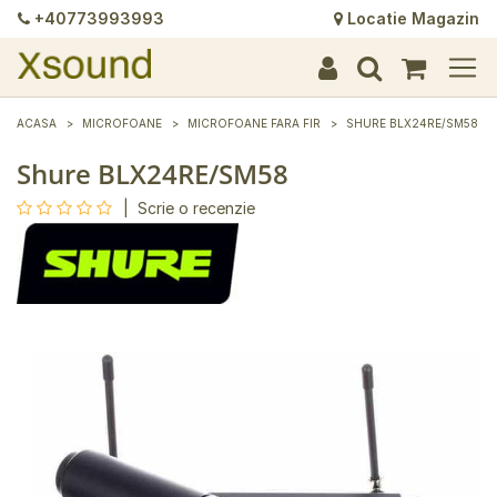
+40773993993
Locatie Magazin
+
+
+
+
+
+
+
+
+
+
+
+
+
+
ACASA
MICROFOANE
MICROFOANE FARA FIR
SHURE BLX24RE/SM58
Shure BLX24RE/SM58
|
Scrie o recenzie