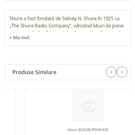
Shure a fost fondată de Sidney N. Shure în 1925 ca
„The Shure Radio Company”, vânzând kituri de piese
pentru radio la câțiva ani după ce radiourile complet
fabricate au devenit disponibile comercial. Biroul
companiei era situat la 19 South Wells Street în
centrul orașului Chicago, Illinois. În anul următor,
Shure a publicat primul său catalog de
corespondență directă, care era unul dintre cele
Produse Similare
șase cataloage de piese radio din Statele Unite la
acea vreme. Până în 1928, compania a crescut la
peste 75 de angajați, iar fratele lui Sidney, Samuel J.
Shure, s-a alăturat companiei, care a fost
redenumită Shure Brothers Company. Compania s-a
mutat în noi birouri la 335 West Madison Street din
Chicago. În 1929, odată cu apariția Marii Depresiuni
și disponibilitatea crescută a radiourilor fabricate din
Shure BLX24E/PG58 K3E
fabrică, Shure Brothers Company a fost nevoită să își