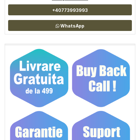
+40773993993
WhatsApp