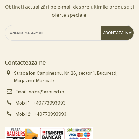
Obțineți actualizări pe e-mail despre ultimile produse și
oferte speciale.
ABONEAZA-MA!
Contacteaza-ne
Strada Ion Campineanu, Nr. 26, sector 1, Bucuresti,
Magazinul Muzicale
Email:
sales@xsound.ro
Mobil 1:
+40773993993
Mobil 2:
+40773993993