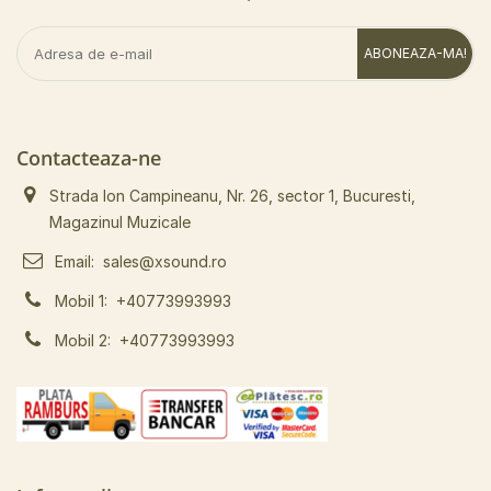
ABONEAZA-MA!
Contacteaza-ne
Strada Ion Campineanu, Nr. 26, sector 1, Bucuresti,
Magazinul Muzicale
Email:
sales@xsound.ro
Mobil 1:
+40773993993
Mobil 2:
+40773993993