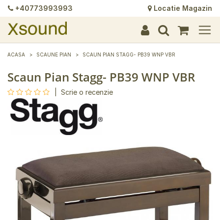
+40773993993
Locatie Magazin
+
+
+
+
+
+
+
+
+
+
+
+
+
+
ACASA
SCAUNE PIAN
SCAUN PIAN STAGG- PB39 WNP VBR
Scaun Pian Stagg- PB39 WNP VBR
|
Scrie o recenzie