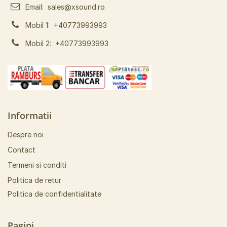
Email:
sales@xsound.ro
Mobil 1:
+40773993993
Mobil 2:
+40773993993
Informatii
Despre noi
Contact
Termeni si conditi
Politica de retur
Politica de confidentialitate
Pagini