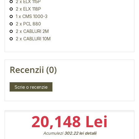
2 x ELX 115P
2 x ELX 118P
1 x CMS 1000-3
2 x PCL 880
2 x CABLURI 2M
2 x CABLURI 10M
Recenzii (0)
Scrie o recenzie
20,148 Lei
Acumulezi
302.22 lei
detalii