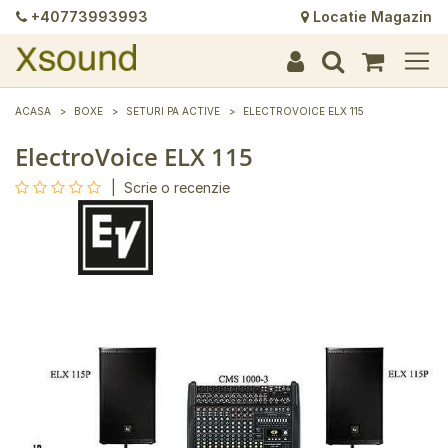
+40773993993
Locatie Magazin
+
+
+
+
+
+
+
+
+
+
+
+
+
+
ACASA
BOXE
SETURI PA ACTIVE
ELECTROVOICE ELX 115
ElectroVoice ELX 115
|
Scrie o recenzie