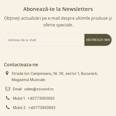
Abonează-te la Newsletters
Obțineți actualizări pe e-mail despre ultimile produse și
oferte speciale.
ABONEAZA-MA!
Contacteaza-ne
Strada Ion Campineanu, Nr. 26, sector 1, Bucuresti,
Magazinul Muzicale
Email:
sales@xsound.ro
Mobil 1:
+40773993993
Mobil 2:
+40773993993