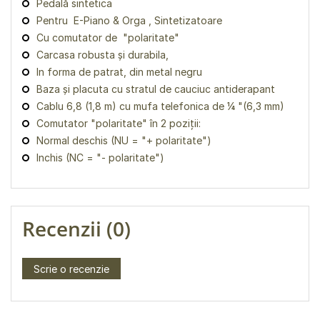
Pedală sintetica
Pentru E-Piano & Orga , Sintetizatoare
Cu comutator de "polaritate"
Carcasa robusta și durabila,
In forma de patrat, din metal negru
Baza și placuta cu stratul de cauciuc antiderapant
Cablu 6,8 (1,8 m) cu mufa telefonica de ¼ "(6,3 mm)
Comutator "polaritate" în 2 poziții:
Normal deschis (NU = "+ polaritate")
Inchis (NC = "- polaritate")
Recenzii (0)
Scrie o recenzie