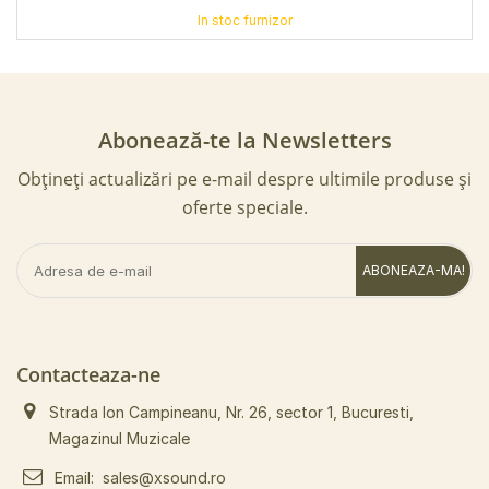
nizor
In stoc fur
Abonează-te la Newsletters
Obțineți actualizări pe e-mail despre ultimile produse și
oferte speciale.
ABONEAZA-MA!
Contacteaza-ne
Strada Ion Campineanu, Nr. 26, sector 1, Bucuresti,
Magazinul Muzicale
Email:
sales@xsound.ro