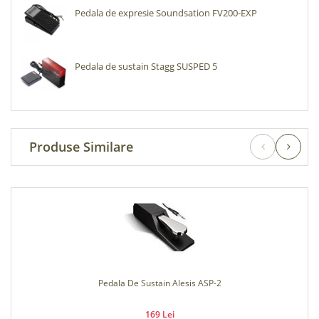
Pedala de expresie Soundsation FV200-EXP
Pedala de sustain Stagg SUSPED 5
Produse Similare
Alesis ASP-2
Pedala Expresie Pentru MIDI 
i
90 Lei