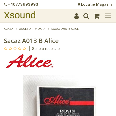
+40773993993
Locatie Magazin
+
+
+
+
+
+
+
+
+
+
+
+
+
+
ACASA
ACCESORII VIOARA
SACAZ A013 B ALICE
Sacaz A013 B Alice
|
Scrie o recenzie