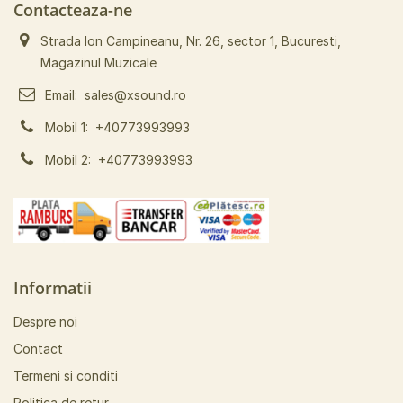
Contacteaza-ne
Strada Ion Campineanu, Nr. 26, sector 1, Bucuresti,
Magazinul Muzicale
Email:
sales@xsound.ro
Mobil 1:
+40773993993
Mobil 2:
+40773993993
Informatii
Despre noi
Contact
Termeni si conditi
Politica de retur