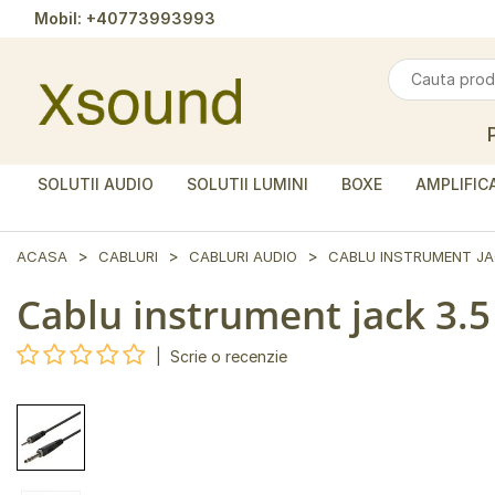
Mobil:
+40773993993
SOLUTII AUDIO
SOLUTII LUMINI
BOXE
AMPLIFIC
ACASA
CABLURI
CABLURI AUDIO
CABLU INSTRUMENT JAC
Cablu instrument jack 3.5
|
Scrie o recenzie