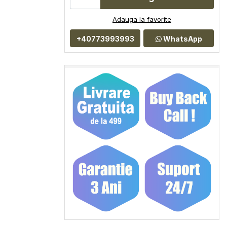
Adauga la favorite
+40773993993
WhatsApp