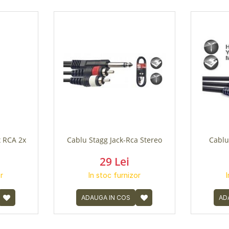
x RCA 2x
Cablu Stagg Jack-Rca Stereo
Cablu
29 Lei
r
In stoc furnizor
ADAUGA IN COS
AD