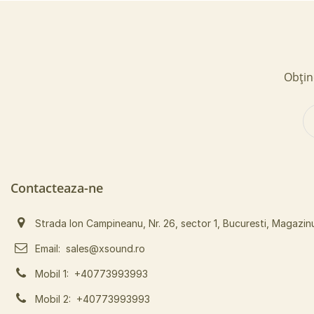
Obține
Contacteaza-ne
Strada Ion Campineanu, Nr. 26, sector 1, Bucuresti, Magazin
Email:
sales@xsound.ro
Mobil 1:
+40773993993
Mobil 2:
+40773993993