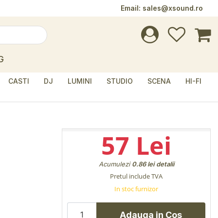
Email:
sales@xsound.ro
G
CASTI
DJ
LUMINI
STUDIO
SCENA
HI-FI
57 Lei
Acumulezi
0.86 lei
detalii
Pretul include TVA
In stoc furnizor
Adauga in Cos