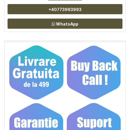
+40773993993
WhatsApp