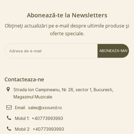
Abonează-te la Newsletters
Obțineți actualizări pe e-mail despre ultimile produse și
oferte speciale.
ABONEAZA-MA!
Contacteaza-ne
Strada Ion Campineanu, Nr. 26, sector 1, Bucuresti,
Magazinul Muzicale
Email:
sales@xsound.ro
Mobil 1:
+40773993993
Mobil 2:
+40773993993