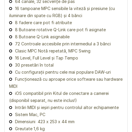
64 canale, 32 secvențe de pas
16 tampoane MPC sensibile la viteză și presiune (cu
iluminare din spate cu RGB) și 4 bănci
8 fadere care pot fi atribuite
8 Butoane rotative Q-Link care pot fi asignate
8 Butoane Q-Link asignabile
72 Controale accesibile prin intermediul a 3 bănci
Clasic MPC Notă repetată, MPC Swing
16 Level, Full Level și Tap Tempo
30 presetări în total
Cu configurații pentru cele mai populare DAW-uri
Funcționează cu aproape orice software sau hardware
MIDI
iOS compatibil prin Kitul de conectare a camerei
(disponibil separat, nu este inclus!)
Intrări MIDI și ieșiri pentru controlul altor echipamente
Sistem Mac, PC
Dimensiuni 423 x 253 x 44 mm
Greutate 1,6 kg