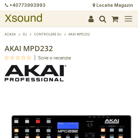
+40773993993
Locatie Magazin
+
+
+
+
+
+
+
+
+
+
+
+
+
+
ACASA
DJ
CONTROLERE DJ
AKAI MPD232
AKAI MPD232
|
Scrie o recenzie