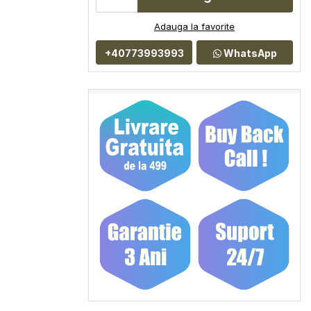
Adauga la favorite
+40773993993
WhatsApp