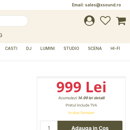
Email:
sales@xsound.ro
G
CASTI
DJ
LUMINI
STUDIO
SCENA
HI-FI
999 Lei
Acumulezi
14.99 lei
detalii
Pretul include TVA
In stoc furnizor
Adauga in Cos