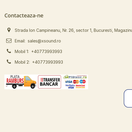
Contacteaza-ne
Strada Ion Campineanu, Nr. 26, sector 1, Bucuresti, Magazin
Email:
sales@xsound.ro
Mobil 1:
+40773993993
Mobil 2:
+40773993993