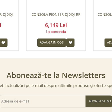
 DJ XDJ-
CONSOLA PIONEER DJ XDJ-RR
CONSOLA
i
6,149 Lei
La comanda
ADAUGA IN COS
AD
Abonează-te la Newsletters
ți actualizări pe e-mail despre ultimile produse și oferte sp
ABONEAZA-MA