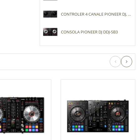
CONTROLER 4 CANALE PIONEER DJ, DDJ-FLX6, NEGRU
CONSOLA PIONEER DJ DDJ-SB3