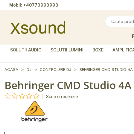
Mobil:
+40773993993
SOLUTII AUDIO
SOLUTII LUMINI
BOXE
AMPLIFIC
ACASA
DJ
CONTROLERE DJ
BEHRINGER CMD STUDIO 4A
Behringer CMD Studio 4A
|
Scrie o recenzie