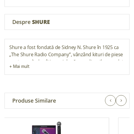
Despre
SHURE
Shure a fost fondată de Sidney N. Shure în 1925 ca
„The Shure Radio Company”, vânzând kituri de piese
pentru radio la câțiva ani după ce radiourile complet
fabricate au devenit disponibile comercial. Biroul
companiei era situat la 19 South Wells Street în
centrul orașului Chicago, Illinois. În anul următor,
Shure a publicat primul său catalog de
corespondență directă, care era unul dintre cele
Produse Similare
șase cataloage de piese radio din Statele Unite la
acea vreme. Până în 1928, compania a crescut la
peste 75 de angajați, iar fratele lui Sidney, Samuel J.
Shure, s-a alăturat companiei, care a fost
redenumită Shure Brothers Company. Compania s-a