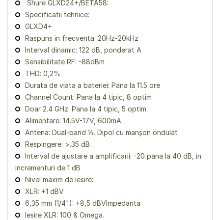
Shure GLXD24+/BETA58:
Specificatii tehnice:
GLXD4+
Raspuns in frecventa: 20Hz-20kHz
Interval dinamic: 122 dB, ponderat A
Sensibilitate RF: -88dBm
THD: 0,2%
Durata de viata a bateriei: Pana la 11.5 ore
Channel Count: Pana la 4 tipic, 8 optim
Doar 2.4 GHz: Pana la 4 tipic, 5 optim
Alimentare: 14.5V-17V, 600mA
Antena: Dual-band ½. Dipol cu manșon ondulat
Respingere: >.35 dB
Interval de ajustare a amplificarii: -20 pana la 40 dB, in
incrementuri de 1 dB
Nivel maxim de iesire:
XLR: +1 dBV
6,35 mm (1/4"): +8,5 dBVImpedanta
Iesire XLR: 100 & Omega.