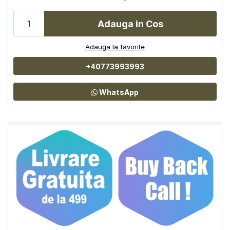
Adauga in Cos
Adauga la favorite
+40773993993
WhatsApp